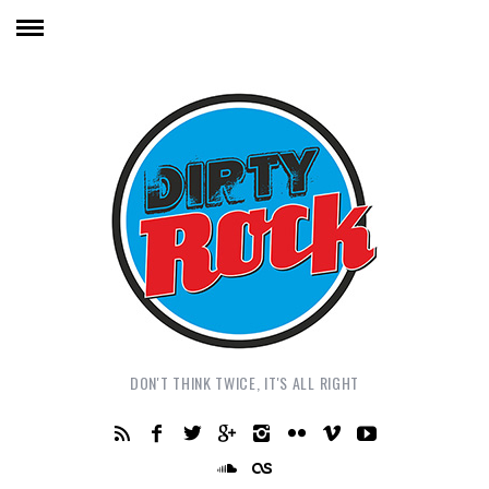
DON'T THINK TWICE, IT'S ALL RIGHT