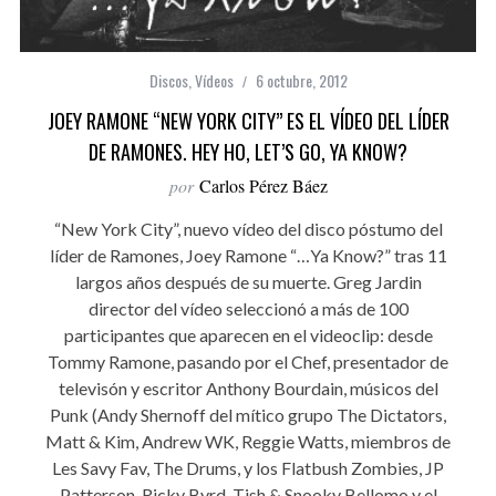
Discos
,
Vídeos
6 octubre, 2012
JOEY RAMONE “NEW YORK CITY” ES EL VÍDEO DEL LÍDER
DE RAMONES. HEY HO, LET’S GO, YA KNOW?
por
Carlos Pérez Báez
“New York City”, nuevo vídeo del disco póstumo del
líder de Ramones, Joey Ramone “…Ya Know?” tras 11
largos años después de su muerte. Greg Jardin
director del vídeo seleccionó a más de 100
participantes que aparecen en el videoclip: desde
Tommy Ramone, pasando por el Chef, presentador de
televisón y escritor Anthony Bourdain, músicos del
Punk (Andy Shernoff del mítico grupo The Dictators,
Matt & Kim, Andrew WK, Reggie Watts, miembros de
Les Savy Fav, The Drums, y los Flatbush Zombies, JP
Patterson, Ricky Byrd, Tish & Snooky Bellomo y el