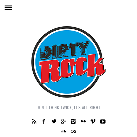
DON'T THINK TWICE, IT'S ALL RIGHT