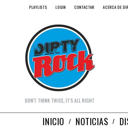
PLAYLISTS
LOGIN
CONTACTAR
ACERCA DE DI
DON'T THINK TWICE, IT'S ALL RIGHT
INICIO
NOTICIAS
D