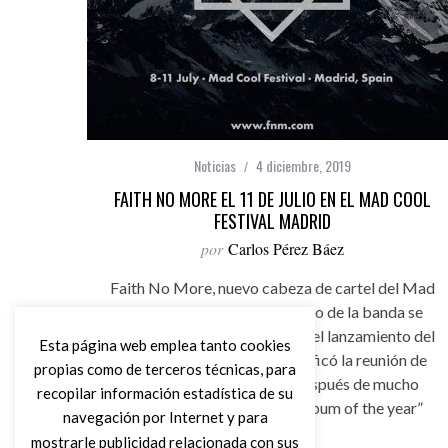
Noticias
4 diciembre, 2019
FAITH NO MORE EL 11 DE JULIO EN EL MAD COOL
FESTIVAL MADRID
por
Carlos Pérez Báez
Faith No More, nuevo cabeza de cartel del Mad
Cool Festival 2020. El retorno de la banda se
produce cinco años después del lanzamiento del
Esta página web emplea tanto cookies
disco “Sol invictus”, que significó la reunión de
propias como de terceros técnicas, para
sus músicos para grabar después de mucho
recopilar información estadística de su
tiempo en blanco, desde “Album of the year”
navegación por Internet y para
(1997)
mostrarle publicidad relacionada con sus