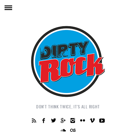
DON'T THINK TWICE, IT'S ALL RIGHT