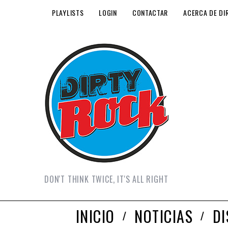
PLAYLISTS
LOGIN
CONTACTAR
ACERCA DE DI
DON'T THINK TWICE, IT'S ALL RIGHT
INICIO
NOTICIAS
D