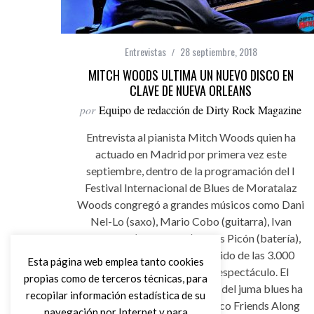
Entrevistas
28 septiembre, 2018
MITCH WOODS ULTIMA UN NUEVO DISCO EN
CLAVE DE NUEVA ORLEANS
por
Equipo de redacción de Dirty Rock Magazine
Entrevista al pianista Mitch Woods quien ha
actuado en Madrid por primera vez este
septiembre, dentro de la programación del I
Festival Internacional de Blues de Moratalaz
Woods congregó a grandes músicos como Dani
Nel-Lo (saxo), Mario Cobo (guitarra), Ivan
Kovacevic (contrabajo) y Blas Picón (batería),
logrando un aplauso encendido de las 3.000
Esta página web emplea tanto cookies
personas que asistieron al espectáculo. El
propias como de terceros técnicas, para
maestro del boogie-woogie y del juma blues ha
recopilar información estadística de su
lanzado recientemente su disco Friends Along
navegación por Internet y para