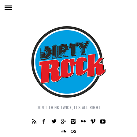
DON'T THINK TWICE, IT'S ALL RIGHT