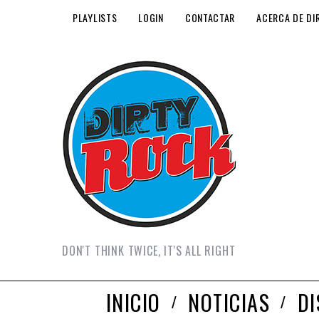
PLAYLISTS
LOGIN
CONTACTAR
ACERCA DE DI
DON'T THINK TWICE, IT'S ALL RIGHT
INICIO
NOTICIAS
D