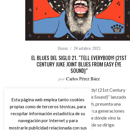
Discos
24 octubre, 2023
EL BLUES DEL SIGLO 21. “TELL EVERYBODY! (21ST
CENTURY JUKE JOINT BLUES FROM EASY EYE
SOUND)”
por
Carlos Pérez Báez
El recopilatorio “Tell Everybody! (21st Century
Juke Joint Blues From Easy Eye Sound)” lanzado
Esta página web emplea tanto cookies
por el sello de Dan Auerbach, presenta una
propias como de terceros técnicas, para
colección de artistas que abarca generaciones
recopilar información estadística de su
cuyo trabajo nos muestra de dónde vino la
navegación por Internet y para
música blues y hacia dónde se dirige.
mostrarle publicidad relacionada con sus