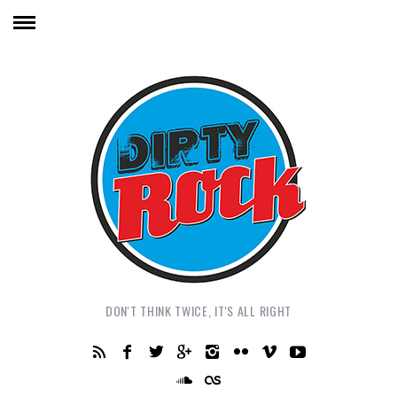
DON'T THINK TWICE, IT'S ALL RIGHT