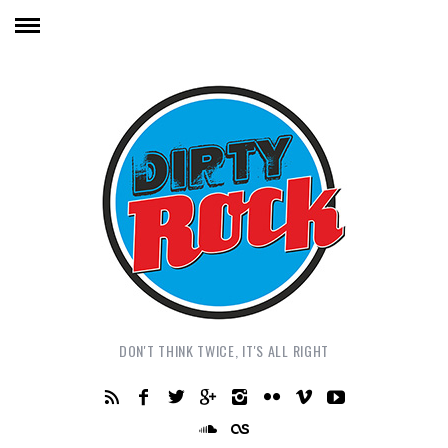
DON'T THINK TWICE, IT'S ALL RIGHT