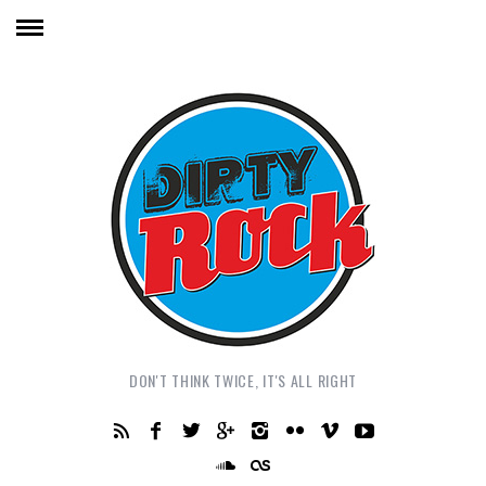
DON'T THINK TWICE, IT'S ALL RIGHT