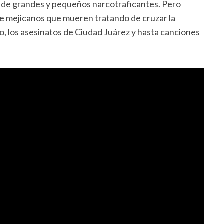
as de grandes y pequeños narcotraficantes. Pero
de mejicanos que mueren tratando de cruzar la
o, los asesinatos de Ciudad Juárez y hasta canciones