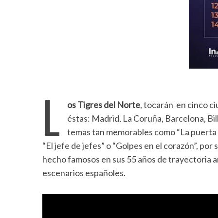
L
os Tigres del Norte
, tocarán en cinco c
éstas: Madrid, La Coruña, Barcelona, Bi
temas tan memorables como “La puerta neg
“El jefe de jefes” o “Golpes en el corazón”, po
hecho famosos en sus 55 años de trayectoria a
escenarios españoles.