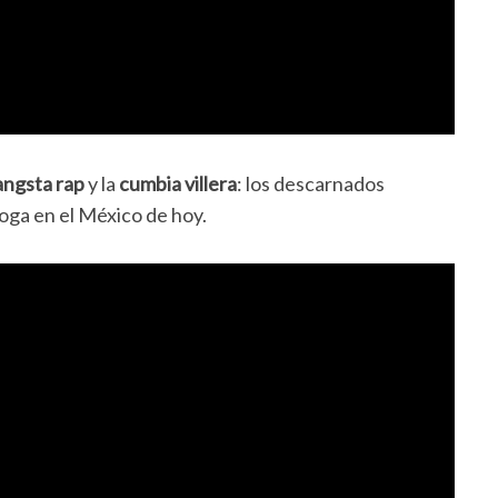
angsta rap
y la
cumbia villera
: los descarnados
droga en el México de hoy.