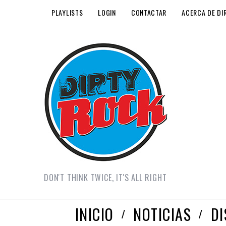
PLAYLISTS
LOGIN
CONTACTAR
ACERCA DE DI
DON'T THINK TWICE, IT'S ALL RIGHT
INICIO
NOTICIAS
D