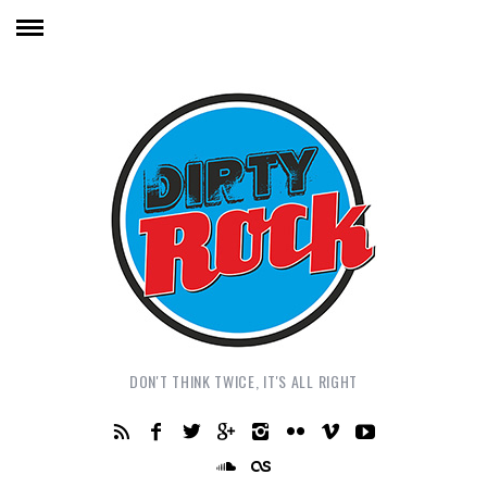
DON'T THINK TWICE, IT'S ALL RIGHT