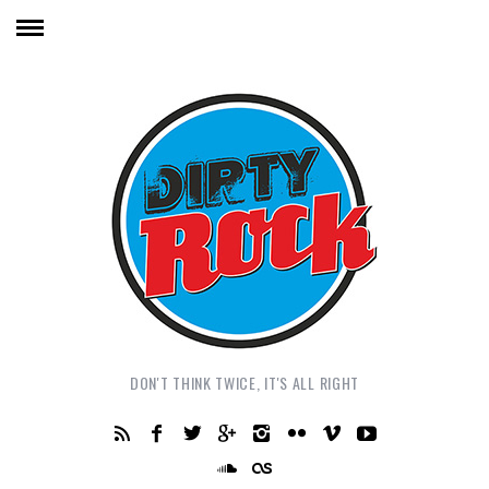
DON'T THINK TWICE, IT'S ALL RIGHT