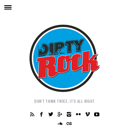
DON'T THINK TWICE, IT'S ALL RIGHT