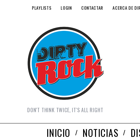
PLAYLISTS
LOGIN
CONTACTAR
ACERCA DE DI
DON'T THINK TWICE, IT'S ALL RIGHT
INICIO
NOTICIAS
D