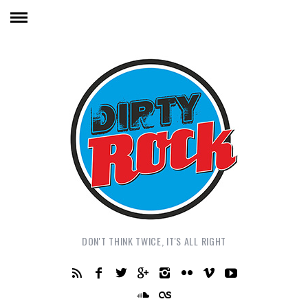
DON'T THINK TWICE, IT'S ALL RIGHT