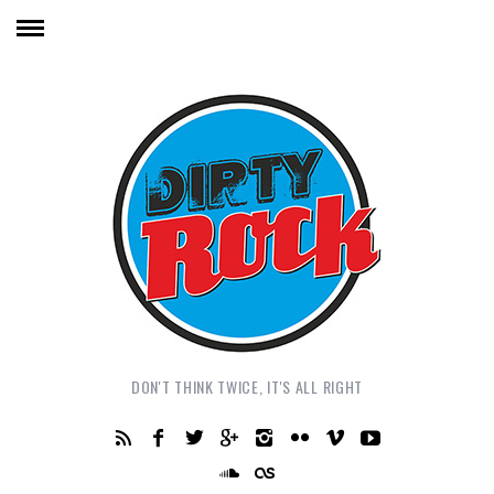
DON'T THINK TWICE, IT'S ALL RIGHT