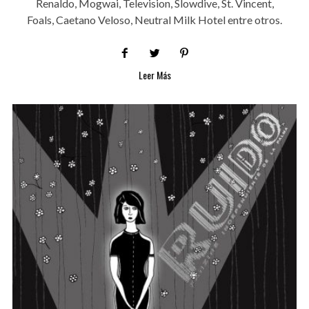
Renaldo, Mogwai, Television, Slowdive, St. Vincent,
Foals, Caetano Veloso, Neutral Milk Hotel entre otros.
Leer Más