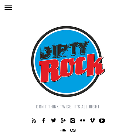
DON'T THINK TWICE, IT'S ALL RIGHT