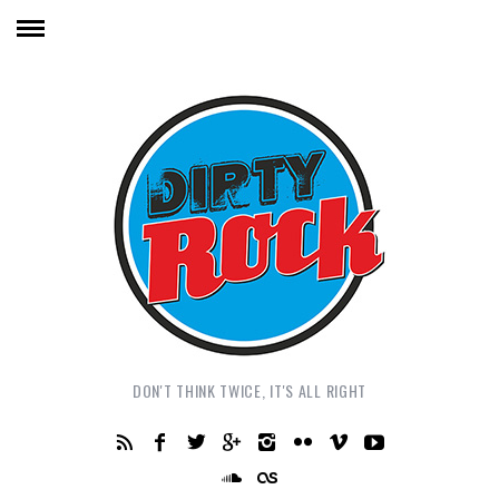
DON'T THINK TWICE, IT'S ALL RIGHT