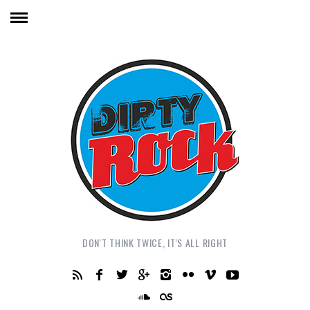
DON'T THINK TWICE, IT'S ALL RIGHT