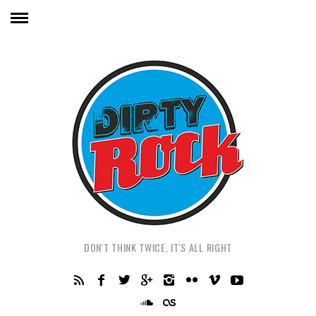
DON'T THINK TWICE, IT'S ALL RIGHT