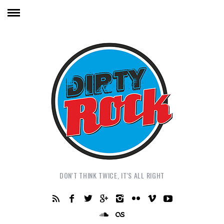
DON'T THINK TWICE, IT'S ALL RIGHT