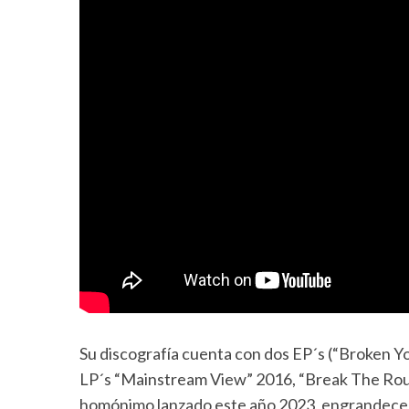
Su discografía cuenta con dos EP´s (“Broken Yo
LP´s “Mainstream View” 2016, “Break The Rout
homónimo lanzado este año 2023, engrandece s