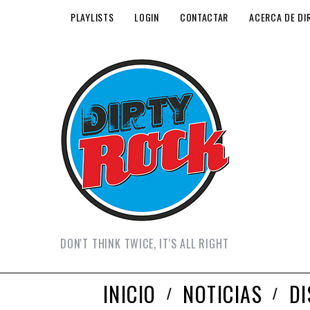
PLAYLISTS
LOGIN
CONTACTAR
ACERCA DE DI
DON'T THINK TWICE, IT'S ALL RIGHT
INICIO
NOTICIAS
D