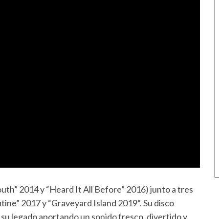
uth” 2014 y “Heard It All Before” 2016) junto a tres
ine” 2017 y “Graveyard Island 2019”. Su disco
u legado aportando un sonido fresco, divertido y