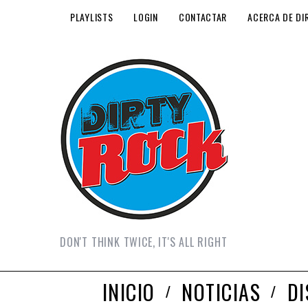
PLAYLISTS
LOGIN
CONTACTAR
ACERCA DE DI
DON'T THINK TWICE, IT'S ALL RIGHT
INICIO
NOTICIAS
D