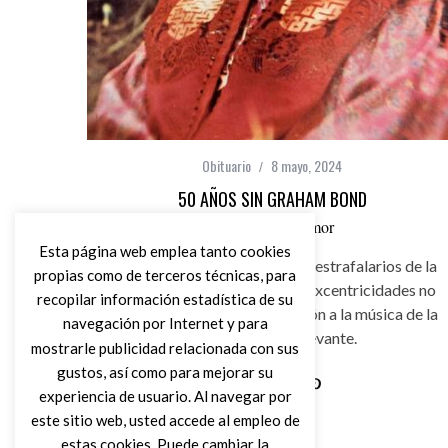
Obituario
8 mayo, 2024
50 AÑOS SIN GRAHAM BOND
por
Javier Casamor
Esta página web emplea tanto cookies
Fue uno de los personajes más estrafalarios de la
propias como de terceros técnicas, para
escena R&B inglesa, pero sus excentricidades no
recopilar información estadística de su
deben ocultar que su aportación a la música de la
navegación por Internet y para
época fue muy relevante.
mostrarle publicidad relacionada con sus
gustos, así como para mejorar su
experiencia de usuario. Al navegar por
Leer Más
este sitio web, usted accede al empleo de
estas cookies. Puede cambiar la