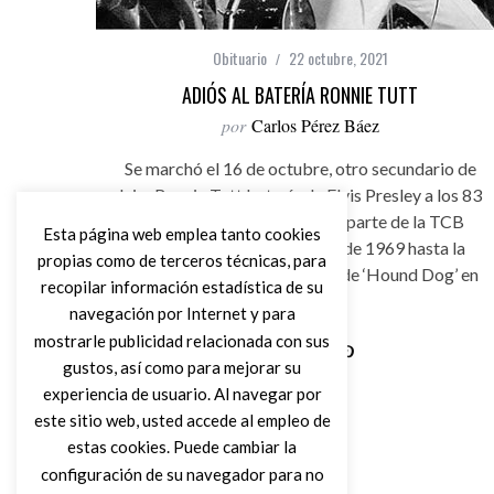
Obituario
22 octubre, 2021
ADIÓS AL BATERÍA RONNIE TUTT
por
Carlos Pérez Báez
Se marchó el 16 de octubre, otro secundario de
lujo: Ronnie Tutt batería de Elvis Presley a los 83
años de edad. Ronnie formó parte de la TCB
Esta página web emplea tanto cookies
Band de Elvis desde agosto de 1969 hasta la
propias como de terceros técnicas, para
muerte del creador de éxitos de ‘Hound Dog’ en
recopilar información estadística de su
1977.
navegación por Internet y para
mostrarle publicidad relacionada con sus
gustos, así como para mejorar su
Leer Más
experiencia de usuario. Al navegar por
este sitio web, usted accede al empleo de
estas cookies. Puede cambiar la
configuración de su navegador para no