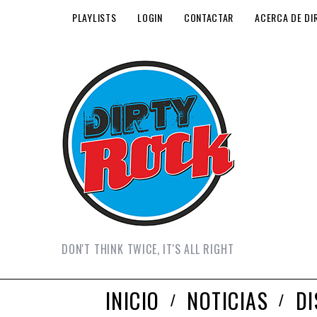
PLAYLISTS
LOGIN
CONTACTAR
ACERCA DE DI
DON'T THINK TWICE, IT'S ALL RIGHT
INICIO
NOTICIAS
D