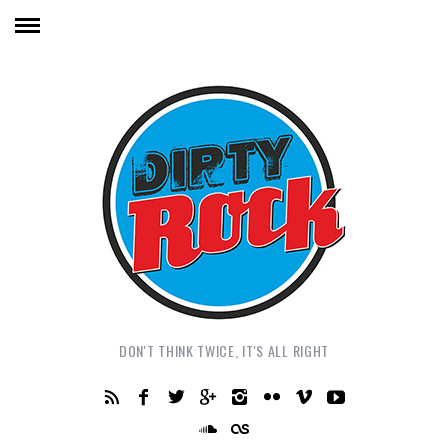
DON'T THINK TWICE, IT'S ALL RIGHT