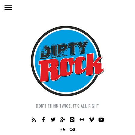
DON'T THINK TWICE, IT'S ALL RIGHT