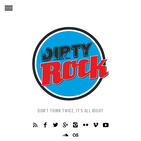
DON'T THINK TWICE, IT'S ALL RIGHT