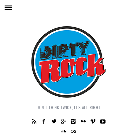
DON'T THINK TWICE, IT'S ALL RIGHT