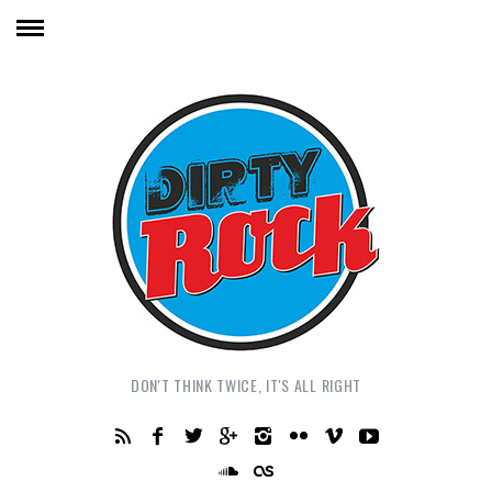
DON'T THINK TWICE, IT'S ALL RIGHT