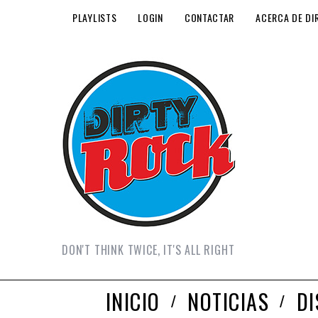
PLAYLISTS
LOGIN
CONTACTAR
ACERCA DE DI
DON'T THINK TWICE, IT'S ALL RIGHT
INICIO
NOTICIAS
D