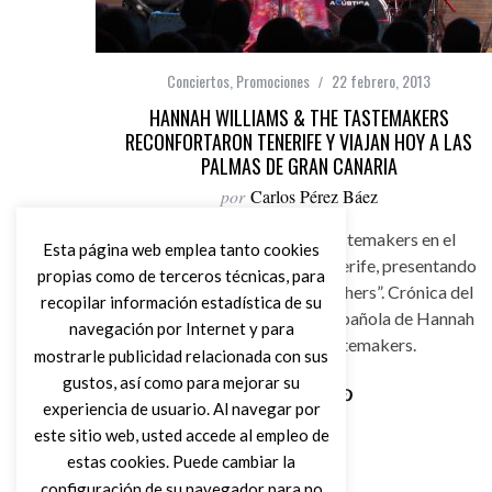
Conciertos
,
Promociones
22 febrero, 2013
HANNAH WILLIAMS & THE TASTEMAKERS
RECONFORTARON TENERIFE Y VIAJAN HOY A LAS
PALMAS DE GRAN CANARIA
por
Carlos Pérez Báez
Hannah Williams & The Tastemakers en el
Esta página web emplea tanto cookies
Teatro Leal de La Laguna, Tenerife, presentando
propias como de terceros técnicas, para
su último disco “A Hill of Feathers”. Crónica del
recopilar información estadística de su
primer concierto de la gira española de Hannah
navegación por Internet y para
Williams and The Tastemakers.
mostrarle publicidad relacionada con sus
gustos, así como para mejorar su
experiencia de usuario. Al navegar por
Leer Más
este sitio web, usted accede al empleo de
estas cookies. Puede cambiar la
configuración de su navegador para no