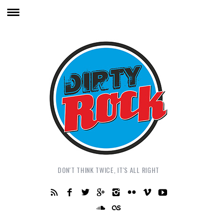
DON'T THINK TWICE, IT'S ALL RIGHT