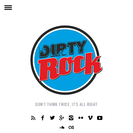
DON'T THINK TWICE, IT'S ALL RIGHT