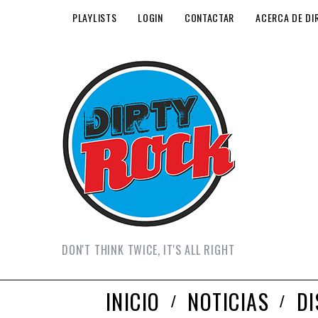
PLAYLISTS
LOGIN
CONTACTAR
ACERCA DE DI
DON'T THINK TWICE, IT'S ALL RIGHT
INICIO
NOTICIAS
D