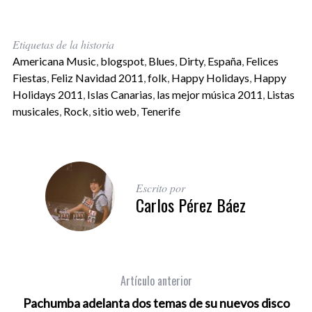
Etiquetas de la historia
Americana Music
,
blogspot
,
Blues
,
Dirty
,
España
,
Felices
Fiestas
,
Feliz Navidad 2011
,
folk
,
Happy Holidays
,
Happy
Holidays 2011
,
Islas Canarias
,
las mejor música 2011
,
Listas
musicales
,
Rock
,
sitio web
,
Tenerife
Escrito por
Carlos Pérez Báez
Artículo anterior
Pachumba adelanta dos temas de su nuevos disco