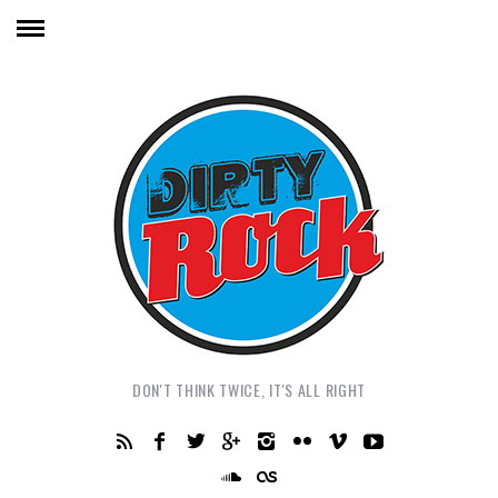
DON'T THINK TWICE, IT'S ALL RIGHT