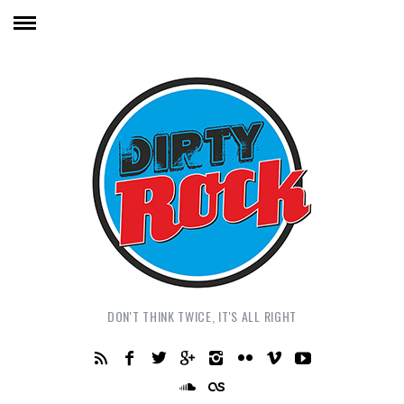
DON'T THINK TWICE, IT'S ALL RIGHT