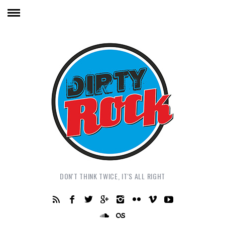
DON'T THINK TWICE, IT'S ALL RIGHT