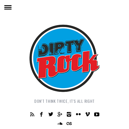
DON'T THINK TWICE, IT'S ALL RIGHT