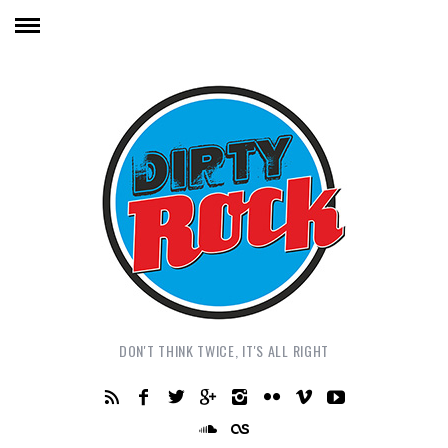
DON'T THINK TWICE, IT'S ALL RIGHT