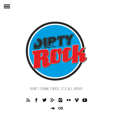
DON'T THINK TWICE, IT'S ALL RIGHT