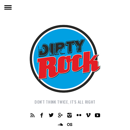
DON'T THINK TWICE, IT'S ALL RIGHT