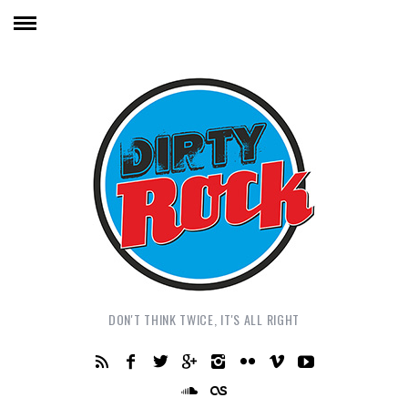
DON'T THINK TWICE, IT'S ALL RIGHT