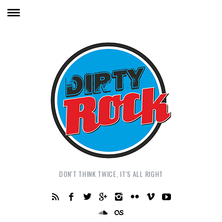
DON'T THINK TWICE, IT'S ALL RIGHT