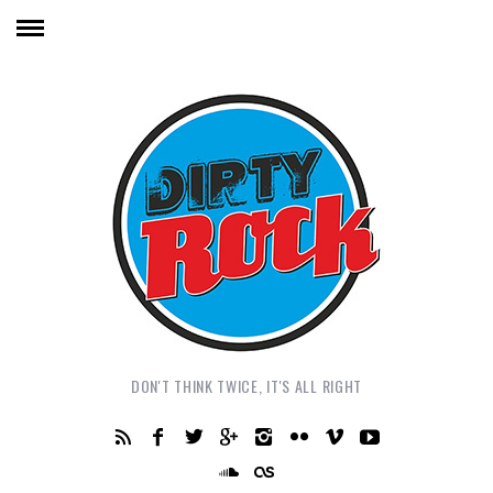
DON'T THINK TWICE, IT'S ALL RIGHT