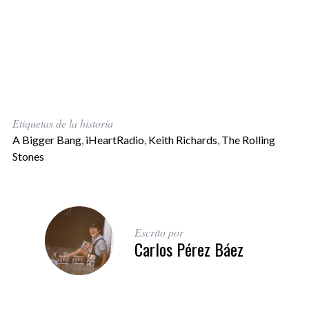
Etiquetas de la historia
A Bigger Bang
,
iHeartRadio
,
Keith Richards
,
The Rolling
Stones
Escrito por
Carlos Pérez Báez