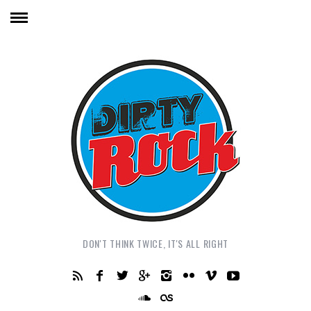
DON'T THINK TWICE, IT'S ALL RIGHT