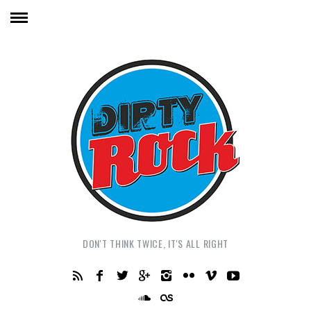
DON'T THINK TWICE, IT'S ALL RIGHT