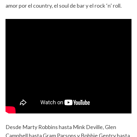
amor por el country, el soul de bar y el rock ‘n’ roll.
Desde Marty Robbins hasta Mink Deville, Glen
Campbell hasta Gram Parsons y Bobbie Gentry hasta