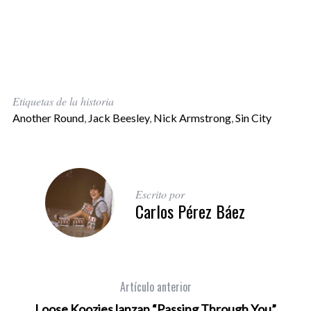
Etiquetas de la historia
Another Round
,
Jack Beesley
,
Nick Armstrong
,
Sin City
Escrito por
Carlos Pérez Báez
Artículo anterior
Loose Koozies lanzan “Passing Through You”