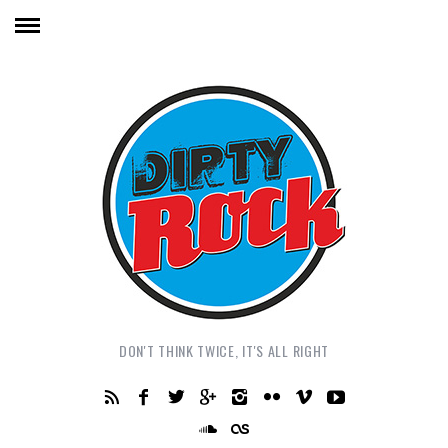
DON'T THINK TWICE, IT'S ALL RIGHT