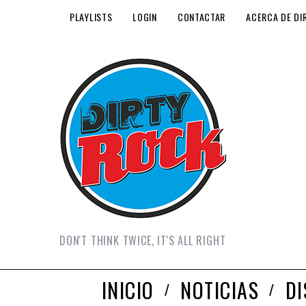
PLAYLISTS
LOGIN
CONTACTAR
ACERCA DE DI
DON'T THINK TWICE, IT'S ALL RIGHT
INICIO
NOTICIAS
D