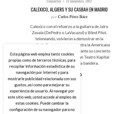
Conciertos
12 noviembre, 2012
CALEXICO, ALGIERS Y SU CASBAH EN MADRID
por
Carlos Pérez Báez
Calexico con el refuerzo a la guitarra de Jairo
Zavala (DePedro o LaVacazul) y Blind Pilot,
teloneando, volvieron a demostrar en la
excelente forma que se encuentra la Americana
Music en estos momentos, durante su concierto
Esta página web emplea tanto cookies
el pasado 9 de noviembre en un Teatro Kapital
propias como de terceros técnicas, para
de Madrid, lleno hasta la bandera.
recopilar información estadística de su
navegación por Internet y para
mostrarle publicidad relacionada con sus
Leer Más
gustos, así como para mejorar su
experiencia de usuario. Al navegar por
este sitio web, usted accede al empleo de
estas cookies. Puede cambiar la
configuración de su navegador para no