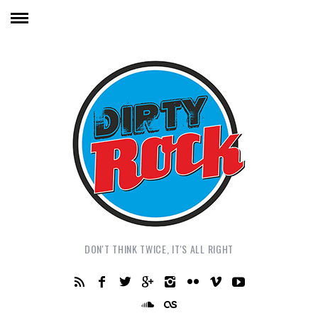
DON'T THINK TWICE, IT'S ALL RIGHT