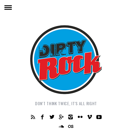
DON'T THINK TWICE, IT'S ALL RIGHT